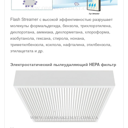
Flash Streamer с высокой эффективностью разрушает
молекулы формальдегида, бензола, трихлорэтилена,
дихлорэтана, аммиака, дихлорметана, хлороформа,
изобутанола, гексана, стирола, нонана,
триметилбензола, ксилола, нафталина, этилбензола,
этилацетата и др.
Электростатический пылеудаляющий HEPA фильтр