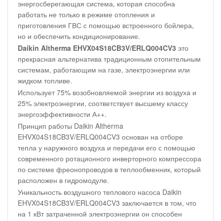
энергосберегающая система, которая способна
работать не только в режиме отопления и
приготовления ГВС с помощью встроенного бойлера,
но и обеспечить кондиционирование.
Daikin Altherma EHVX04S18CB3V/ERLQ004CV3
это
прекрасная альтернатива традиционным отопительным
системам, работающим на газе, электроэнергии или
жидком топливе.
Использует 75% возобновляемой энергии из воздуха и
25% электроэнергии, соответствует высшему классу
энергоэффективности А++.
Принцип работы Daikin Altherma
EHVX04S18CB3V/ERLQ004CV3 основан на отборе
тепла у наружного воздуха и передачи его с помощью
современного ротационного инверторного компрессора
по системе фреонопроводов в теплообменник, который
расположен в гидромодуле.
Уникальность воздушного теплового насоса Daikin
EHVX04S18CB3V/ERLQ004CV3 заключается в том, что
на 1 кВт затраченной электроэнергии он способен