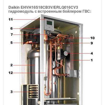
Daikin EHVH16S18CB3V/ERLQ016CV3
гидромодуль с встроенным бойлером ГВС: