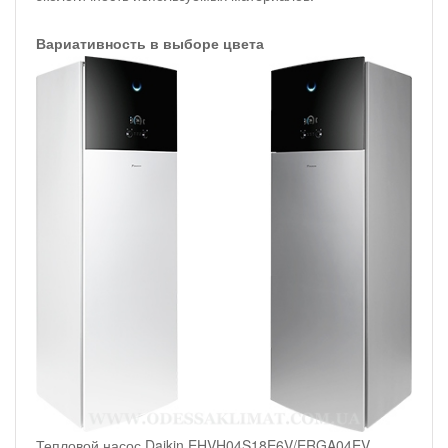
Вариативность в выборе цвета
Тепловой насос Daikin EHVH04S18E6V/ERGA04EV