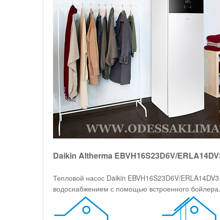
Daikin Altherma EBVH16S23D6V/ERLA14DV
Тепловой насос Daikin EBVH16S23D6V/ERLA14DV3 к
водоснабжением с помощью встроенного бойлера