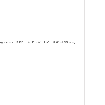
оздух вода Daikin EBVH16S23D6V/ERLA14DV3 под