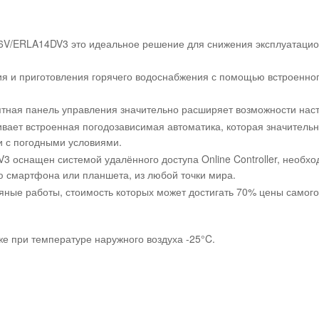
D6V/ERLA14DV3 это идеальное решение для снижения эксплуатаци
ия и приготовления горячего водоснабжения с помощью встроенно
ятная панель управления значительно расширяет возможности наст
ает встроенная погодозависимая автоматика, которая значительн
и с погодными условиями.
оснащен системой удалённого доступа Online Controller, необход
 смартфона или планшета, из любой точки мира.
ные работы, стоимость которых может достигать 70% цены самого 
е при температуре наружного воздуха -25°C.