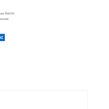
ия Kermi
анная