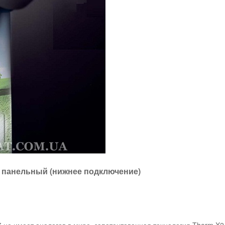
й панельный (нижнее подключение)
5
не имеет аналогов в мире, запатентованная технология Therm X