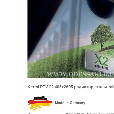
Kermi PTV 22 405x2605 радиатор стально
Made in Germany
Радиатор отопления Kermi Plan PTV 22 405x260