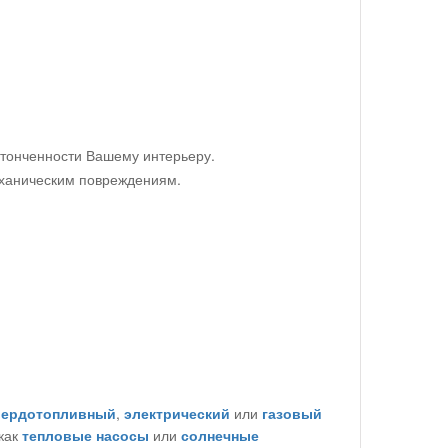
утонченности Вашему интерьеру.
механическим повреждениям.
вердотопливный
,
электрический
или
газовый
 как
тепловые насосы
или
солнечные