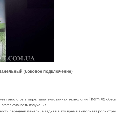
 панельный (боковое подключение)
еет аналогов в мире, запатентованная технология Therm X2 обес
 эффективность излучения.
сти передней панели, а задняя в это время выполняет роль отра