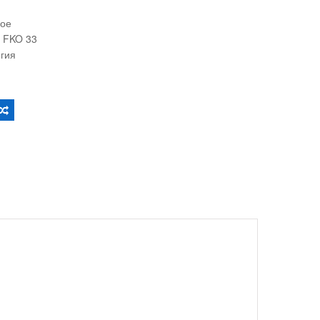
вое
 FKO 33
огия