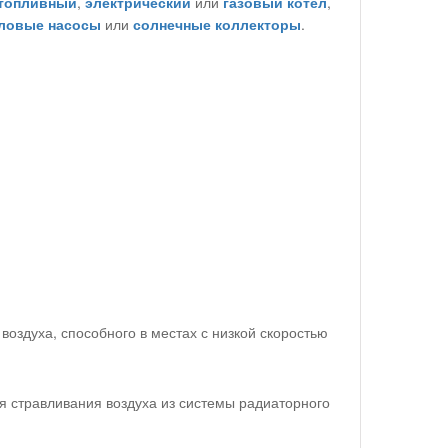
топливный
,
электрический
или
газовый котел
,
ловые насосы
или
солнечные коллекторы
.
оздуха, способного в местах с низкой скоростью
я стравливания воздуха из системы радиаторного