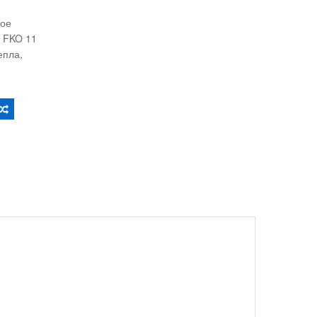
вое
 FKO 11
епла,