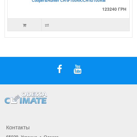
Cooper&Hunter CH-IF100RK/CH-IU100RM
123240 ГРН
Контакты
65029, Украина, г. Одесса