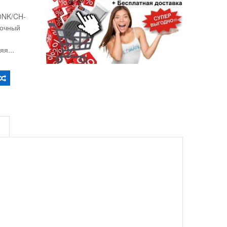
0NK/CH-
очный
яя...