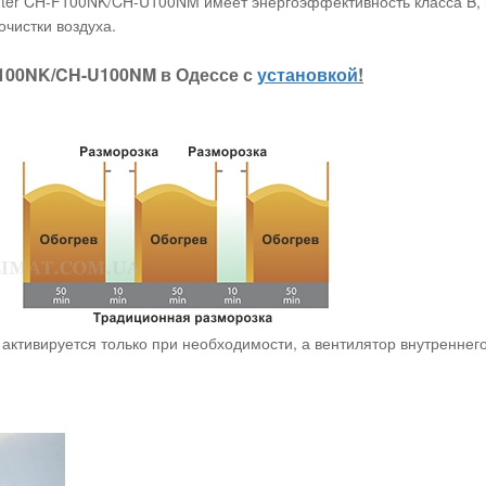
er CH-F100NK/CH-U100NM имеет энергоэффективность класса B, н
чистки воздуха.
100NK/CH-U100NM в Одессе с
установкой
!
активируется только при необходимости, а вентилятор внутреннег