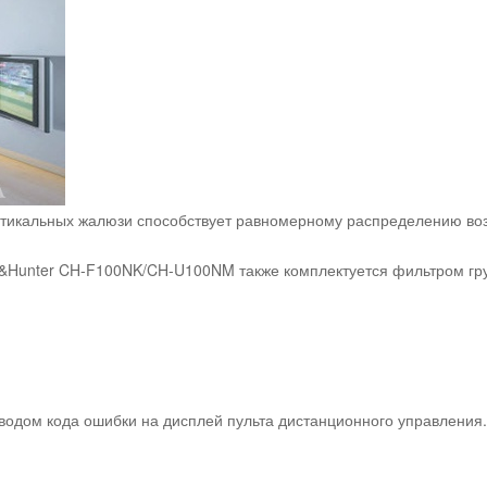
ртикальных жалюзи способствует равномерному распределению воз
&Hunter CH-F100NK/CH-U100NM также комплектуется фильтром груб
одом кода ошибки на дисплей пульта дистанционного управления.