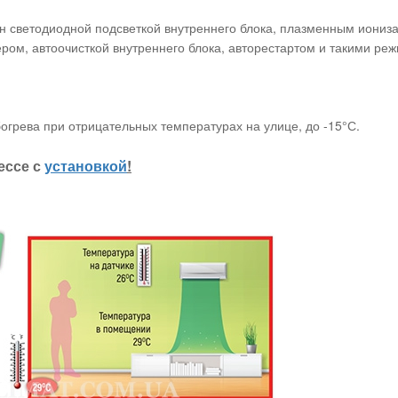
н светодиодной подсветкой внутреннего блока, плазменным иониз
мером, автоочисткой внутреннего блока, авторестартом и такими ре
грева при отрицательных температурах на улице, до -15°С.
ессе с
установкой
!