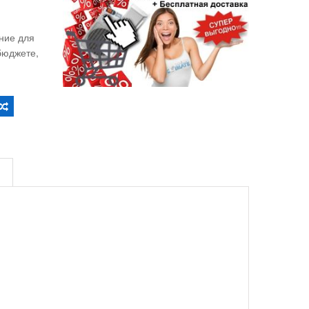
✓
ние для
бюджете,