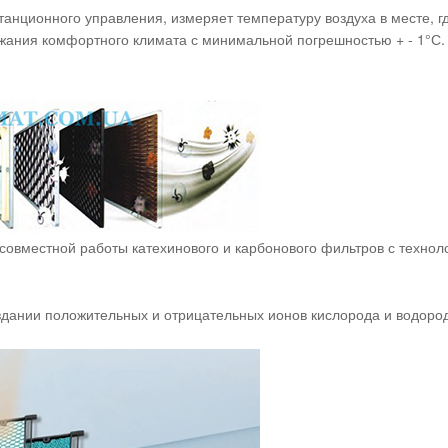
танционного управления, измеряет температуру воздуха в месте, г
жания комфортного климата с минимальной погрешностью + - 1°С.
т совместной работы катехинового и карбонового фильтров с техн
дании положительных и отрицательных ионов кислорода и водород