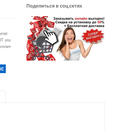
Поделиться в соц.сетях
errel
IT это
 сплит