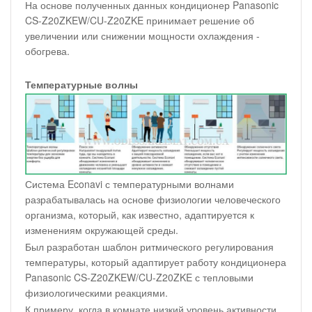
На основе полученных данных кондиционер Panasonic
CS-Z20ZKEW/CU-Z20ZKE принимает решение об
увеличении или снижении мощности охлаждения -
обогрева.
Температурные волны
Система Econavi с температурными волнами
разрабатывалась на основе физиологии человеческого
организма, который, как известно, адаптируется к
изменениям окружающей среды.
Был разработан шаблон ритмического регулирования
температуры, который адаптирует работу кондиционера
Panasonic CS-Z20ZKEW/CU-Z20ZKE с тепловыми
физиологическими реакциями.
К примеру, когда в комнате низкий уровень активности