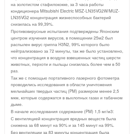
на золотистом стафилококке, за 3 часа работы
кондиционера Mitsubishi Electric MSZ-LN35VG2W/MUZ-
LN35VG2 концентрация жизнеспособных бактерий
снизилась на 99,39%.
Противовирусные испытания подтверждены Японским
центром изучения вирусов, в помещении 25м2 был
распылен вирус гриппа H3N2, 99% которого было
нейтрализовано за 72 минуты, так же было установлено,
что концентрация в воздухе взвешенных частиц шерсти
животных, перхоти и пыльцы снизилась более чем в 50
раз.
Так же с помощью портативного лазерного фотометра
проводились исследования в области уничтожения
мельчайших твердых частиц (PM) размером менее 2,5
мкм, которые содержатся в выхлопных газах и табачном
дыме.
В начале исследования содержание (PM) 1,5 мг/м3:
С вентиляцией концентрация вредных веществ была
снижена за 68 минут на 90% и за 145 минут на 99%.
Без вентиляции за 83 минуты концентрация была