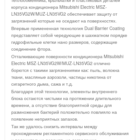
теплообменника, крыльчатки и пластиковых деталей
корпуса кондиционера Mitsubishi Electric MSZ-
LN35VG2W/MUZ-LN35VG2 обеспечивает защиту от
загрязнений которые не оседают на поверхностях.
Впервые примененная технология Dual Barrier Coating
представляет собой чередующие в шахматном порядке
гидрофильные клетки нано размеров, содержащие
соединение фтора.
Отталкивающие поверхности кондиционера Mitsubishi
Electric MSZ-LN35VG2W/MUZ-LN35VG2 отлично
борются с такими загрязнениями как: пыль, волокна
ткани, масляные аэрозоли, частицы никотина от
сигаретного дыма, сажа и т.д.
Благодаря этой технологии, элементы внутреннего
блока остаются чистыми на протяжении длительного
времени, а отсутствие благоприятной среды для
размножения бактерий положительно повлияло на
появление неприятных запахов.
Так же удалось снизить интервалы между
прохождением регламентного сервисного обслуживания