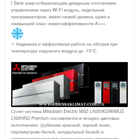
I Save энергосберегающим дежурным отоплением,
управлением через Wi-Fi модуль, недельным
программатором, имеет низкий уровень шума и
наивысший класс энергоэффективности A+++.
✓ Надежная и эффективная работа на обогрев при
температуре наружного воздуха до -15°C.
Сплит система Mitsubishi Electric MSZ-LN35VG2W/MUZ-
LN35VG2 Premium поставляется в четырех цветовых
исполнениях: (рубиново-красный, черный оникс,
перламутрово-белый, натуральный белый) и
комплектуется пультом дистанционного управления,