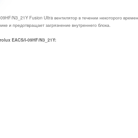
-09HF/N3_21Y Fusion Ultra вентилятор в течении некоторого време
ике и предотвращает загрязнение внутреннего блока.
olux EACS/I-09HF/N3_21Y: