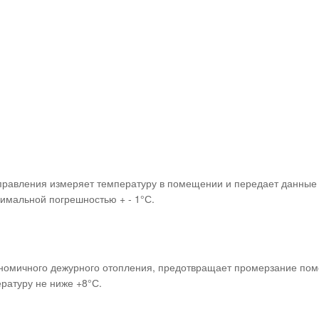
 управления измеряет температуру в помещении и передает данные
имальной погрешностью + - 1°С.
номичного дежурного отопления, предотвращает промерзание поме
ратуру не ниже +8°С.