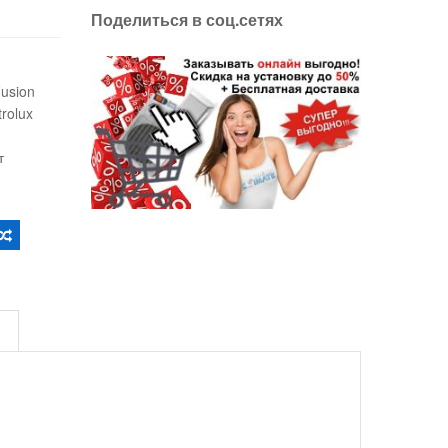
Поделиться в соц.сетях
usion
rolux
т