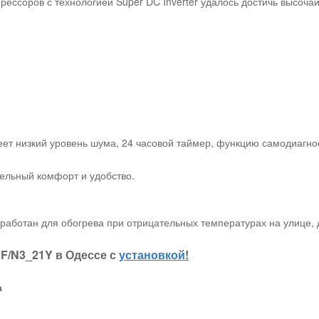
ессоров с технологией Super DC Inverter удалось достичь высоча
еет низкий уровень шума, 24 часовой таймер, функцию самодиагно
тельный комфорт и удобство.
работан для обогрева при отрицательных температурах на улице, 
HF/N3_21Y в Одессе с
установкой
!
а