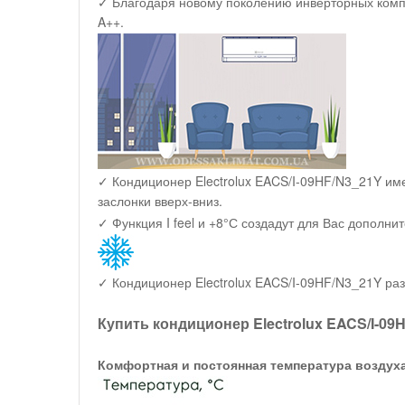
✓ Благодаря новому поколению инверторных компр
A++.
✓ Кондиционер Electrolux EACS/I-09HF/N3_21Y им
заслонки вверх-вниз.
✓ Функция I feel и +8°С создадут для Вас дополни
✓ Кондиционер Electrolux EACS/I-09HF/N3_21Y раз
Купить кондиционер Electrolux EACS/I-09
Комфортная и постоянная температура воздух