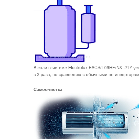
В сплит системе Electrolux EACS/I-09HF/N3_21Y 
в 2 раза, по сравнению с обычными не инверторам
Самоочистка