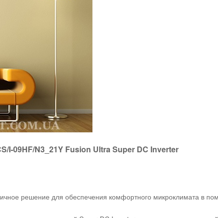
I-09HF/N3_21Y Fusion Ultra Super DC Inverter
личное решение для обеспечения комфортного микроклимата в по