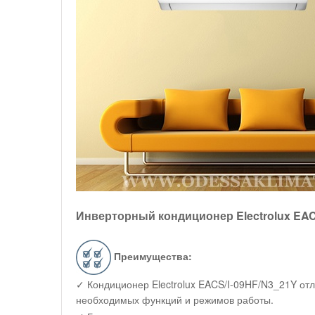
Инверторный кондиционер Electrolux EACS/
Преимущества:
✓ Кондиционер Electrolux EACS/I-09HF/N3_21Y от
необходимых функций и режимов работы.