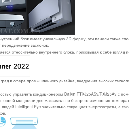
внутренний блок имеет уникальную 3D форму, эти панели также сп
т передвижение заслонок.
тся относительно внутреннего блока, приковывая к себе взгляд п
град в сфере промышленного дизайна, внедрения высоких технолог
гкостью управлять кондиционером Daikin FTXJ25AS9/RXJ25A9 с по
шенной мощности для максимально быстрого изменения температ
 людей Intelligent Eye значительно сокращает энергозатраты, а так
ов.