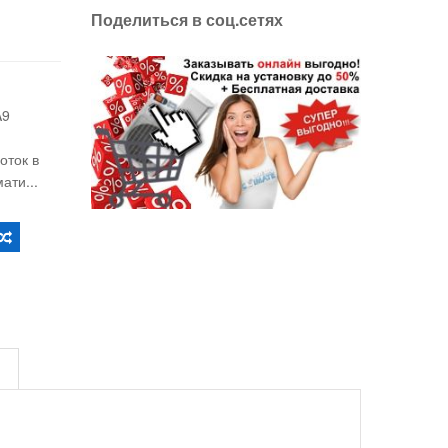
Поделиться в соц.сетях
5A9
оток в
ати...