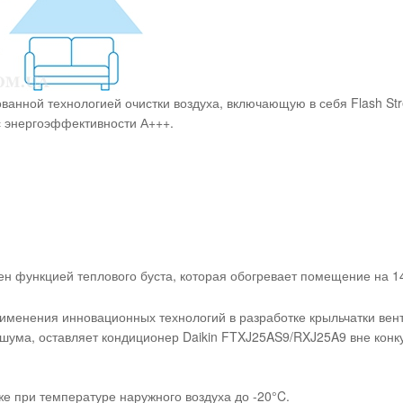
анной технологией очистки воздуха, включающую в себя Flash St
с энергоэффективности А+++.
 функцией теплового буста, которая обогревает помещение на 14
рименения инновационных технологий в разработке крыльчатки ве
шума, оставляет кондиционер Daikin FTXJ25AS9/RXJ25A9 вне конк
е при температуре наружного воздуха до -20°C.