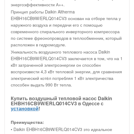
энергоэффективности А++.
Принцип работы Daikin Altherma
EHBH16CB9W/ERLQ014CV3 основан на отборе тепла у
наружного воздуха и передачи его с помощью
современного спирального инверторного компрессора
по системе фреонопроводов в теплообменник, который
расположен в гидромодуле.
Уникальность воздушного теплового насоса Daikin
EHBH16CB9W/ERLQ014CV3 заключается в том, что на 1
кВт затраченной электроэнергии он способен
воспроизвести 4,3 кВт тепловой энергии, для сравнения
электрический котёл потребляя 1 кВт электричества
способен выдать 990 Вт тепла.
Купить воздушный тепловой насос Daikin
EHBH16CB9W/ERLQ014CV3 в Одессе с
установкой
!
Преимущества:
• Daikin EHBH16CB9W/ERLQ014CV3 это идеальное