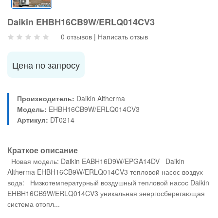
Daikin EHBH16CB9W/ERLQ014CV3
0 отзывов
|
Написать отзыв
Цена по запросу
Производитель:
Daikin Altherma
Модель:
EHBH16CB9W/ERLQ014CV3
Артикул:
DT0214
Краткое описание
Новая модель: Daikin EABH16D9W/EPGA14DV Daikin
Altherma EHBH16CB9W/ERLQ014CV3 тепловой насос воздух-
вода: Низкотемпературный воздушный тепловой насос Daikin
EHBH16CB9W/ERLQ014CV3 уникальная энергосберегающая
система отопл...