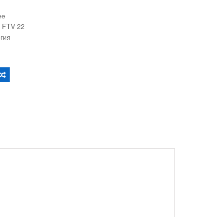
ее
 FTV 22
огия