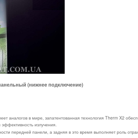
 панельный (нижнее подключение)
еет аналогов в мире, запатентованная технология Therm X2 обес
 эффективность излучения.
сти передней панели, а задняя в это время выполняет роль отра