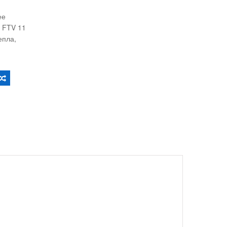
ее
 FTV 11
епла,