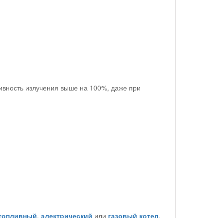
ивность излучения выше на 100%, даже при
топливный
,
электрический
или
газовый котел
,