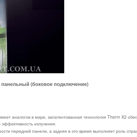
й панельный (боковое подключение)
имеет аналогов в мире, запатентованная технология Therm X2 обе
 эффективность излучения.
сти передней панели, а задняя в это время выполняет роль отра