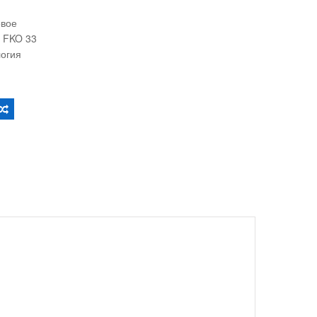
овое
 FKO 33
логия