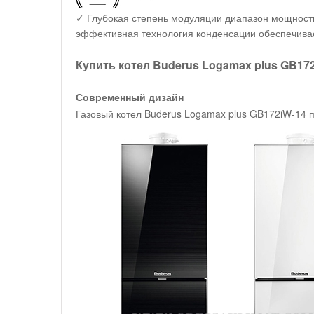
✓ Глубокая степень модуляции диапазон мощности
эффективная технология конденсации обеспечива
Купить котел Buderus Logamax plus GB172
Современный дизайн
Газовый котел Buderus Logamax plus GB172iW-14 п