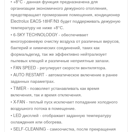
• +8°С - данная функция предназначена для
организации экономичного дежурного отопления,
предотвращает промерзание помещения, кондиционер
Electrolux EACS-18HF/N3 будет поддерживать дежурную
температуру не ниже +8°С.
• 6-SKY TECHNOLODGY - обеспечивает
многоуровневую очистку воздуха от различных вирусов,
бактерий и химических соединений, таких как
формальдегид, так же эффективно нейтрализует
пылевых клещей и различные неприятные запахи.
• FAN SPEED - регулирует скорости вентилятора.
• AUTO RESTART - автоматическое включение в ранее
заданных параметрах.
• TIMER - позволяет устанавливать как время
включения, так и время отключения.
• X-FAN - теплый пуск исключает попадание холодного
воздушного потока в помещение.
• LED дисплей - отображает заданную температуру
охлаждения или обогрева.
• SELF-CLEANING - самоочистка, после прекращения