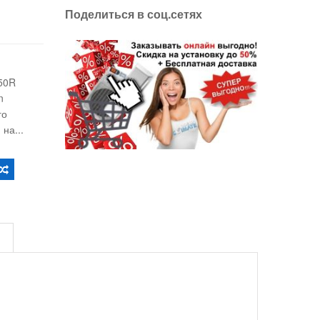
Поделиться в соц.сетях
M50R
n
го
на...