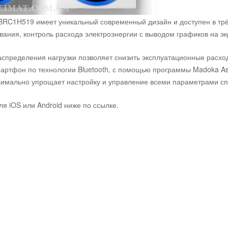
RC1H519 имеет уникальный современный дизайн и доступен в трёх
ания, контроль расхода электроэнергии с выводом графиков на э
аспределения нагрузки позволяет снизить эксплуатационные расхо
артфон по технологии Bluetooth, с помощью программы Madoka Ass
ксимально упрощает настройку и управление всеми параметрами с
я iOS или Android ниже по ссылке.