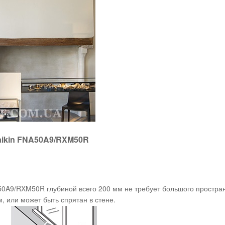
ikin FNA50A9/RXM50R
0A9/RXM50R глубиной всего 200 мм не требует большого простран
, или может быть спрятан в стене.