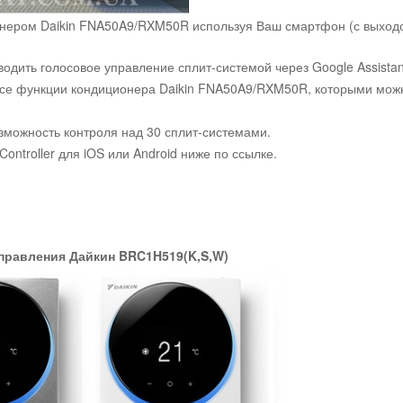
нером Daikin FNA50A9/RXM50R используя Ваш смартфон (с выходом
дить голосовое управление сплит-системой через Google Assistan
все функции кондиционера Daikin FNA50A9/RXM50R, которыми можн
зможность контроля над 30 сплит-системами.
ontroller для iOS или Android ниже по ссылке.
правления Дайкин BRC1H519(K,S,W)